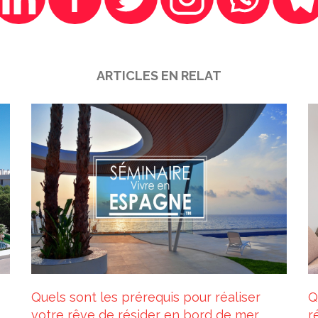
ARTICLES EN RELAT
Quels sont les prérequis pour réaliser
Q
votre rêve de résider en bord de mer
r