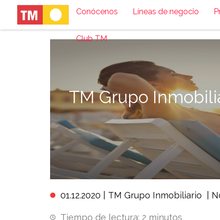
Conócenos
Líneas de negocio
P
Club TM
TM Grupo Inmobili
01.12.2020 |
TM Grupo Inmobiliario
|
N
Tiempo de lectura:
2
minutos