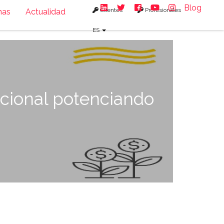
Blog
Clientes
Profesionales
nas
Actualidad
ES
cional potenciando
a