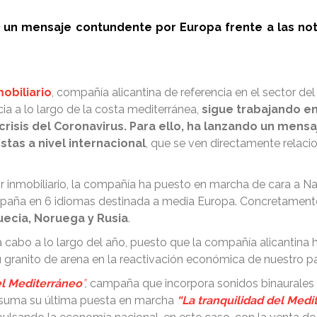
a un mensaje contundente por Europa frente a las not
obiliario
, compañía alicantina de referencia en el sector del 
a a lo largo de la costa mediterránea,
sigue trabajando en
a crisis del Coronavirus. Para ello, ha lanzando un men
stas a nivel internacional
, que se ven directamente relaci
 inmobiliario, la compañía ha puesto en marcha de cara a Nav
ampaña en 6 idiomas destinada a media Europa. Concretamente 
uecia, Noruega y Rusia
.
 cabo a lo largo del año, puesto que la compañía alicantina ha
u granito de arena en la reactivación económica de nuestro pa
el Mediterráneo
”
,
campaña que incorpora sonidos binaurales 
le suma su última puesta en marcha
“La tranquilidad del Medi