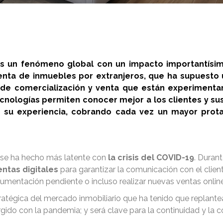
es un fenómeno global con un impacto importantísimo
nta de inmuebles por extranjeros, que ha supuesto 
s de comercialización y venta que están experiment
tecnologías permiten conocer mejor a los clientes y sus
 su experiencia, cobrando cada vez un mayor prot
or se ha hecho más latente con
la crisis del COVID-19
. Duran
ntas digitales
para garantizar la comunicación con el clien
umentación pendiente o incluso realizar nuevas ventas online
stratégica del mercado inmobiliario que ha tenido que replan
rgido con la pandemia; y será clave para la continuidad y la 