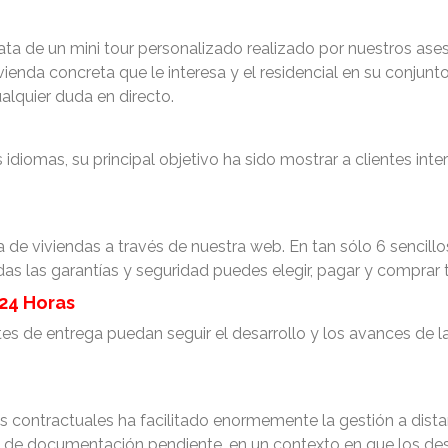
ta de un mini tour personalizado realizado por nuestros aseso
ivienda concreta que le interesa y el residencial en su conjun
cualquier duda en directo.
idiomas, su principal objetivo ha sido mostrar a clientes int
de viviendas a través de nuestra web. En tan sólo 6 sencillos
das las garantías y seguridad puedes elegir, pagar y comprar 
24 Horas
tes de entrega puedan seguir el desarrollo y los avances de l
 contractuales ha facilitado enormemente la gestión a dista
a de documentación pendiente, en un contexto en que los des