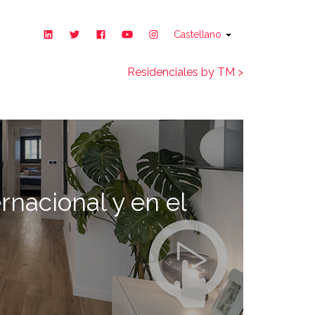
Castellano
Residenciales by TM >
rnacional y en el