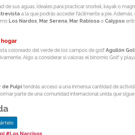
dad de sus aguas, ideales para practicar snorkel, kayak o mag
ntrevista
a la que podrás acceder fácilmente a pie. Además,
como
Los Nardos
,
Mar Serena
,
Mar Rabiosa
o
Calypso
entr
 hogar
s está coloreado del verde de los campos de golf
Aguilón Gol
tivamente. Algo a considerar si valoras el binomio Golf y play
 de Pulpí
tendrás acceso a una inmensa cantidad de activi
formar parte de una comunidad internacional unida que sigue
da
rtelo
i #Los Narcisos