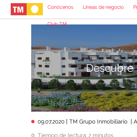
Conócenos
Líneas de negocio
P
Club TM
Descubre L
09.07.2020 |
TM Grupo Inmobiliario
|
A
Tiempo de lectura:
2
minutos