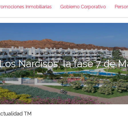
romociones Inmobiliarias
Gobierno Corporativo
Perso
os Narcisos, la fase 7 de M
ctualidad TM