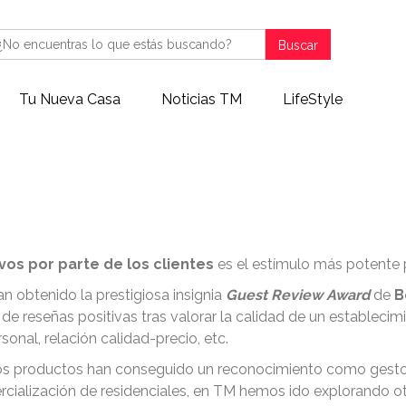
Buscar
Tu Nueva Casa
Noticias TM
LifeStyle
 más importan: las recome
clientes
os por parte de los clientes
es el estímulo más potente 
n obtenido la prestigiosa insignia
Guest Review Award
de
B
de reseñas positivas tras valorar la calidad de un estableci
rsonal, relación calidad-precio, etc.
ros productos han conseguido un reconocimiento como gesto
ercialización de residenciales, en TM hemos ido explorando o