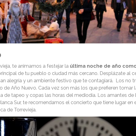
o
ieja, te animamos a festejar la
última noche de año como 
principal de tu pueblo o ciudad más cercano. Desplázate al 
san alegría y un ambiente festivo que te contagiará. Los no t
to de Año Nuevo. Cada vez son más los que prefieren tomar l
a de tapeo y copas las horas del mediodía. Los amantes de la
nca Sur, te recomendamos el concierto que tiene lugar en el 
ca de Torrevieja.