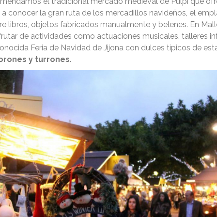
comendamos el tradicional mercado medieval de Pulpí que of
a conocer la gran ruta de los mercadillos navideños, el empl
re libros, objetos fabricados manualmente y belenes. En Mall
utar de actividades como actuaciones musicales, talleres in
conocida Feria de Navidad de Jijona con dulces típicos de e
orones y turrones
.