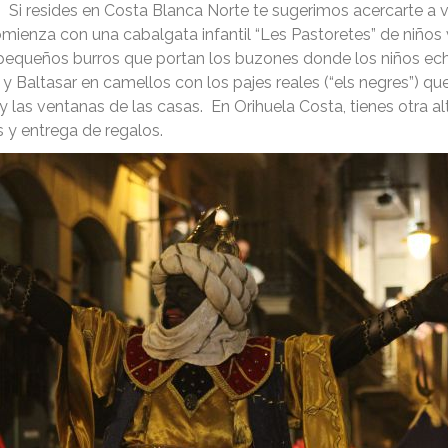
s. Si resides en Costa Blanca Norte te sugerimos acercarte a 
mienza con una cabalgata infantil “Les Pastoretes” de niños 
pequeños burros que portan los buzones donde los niños ech
y Baltasar en camellos con los pajes reales (“els negres”) que
 y las ventanas de las casas. En Orihuela Costa, tienes otra
 y entrega de regalos.