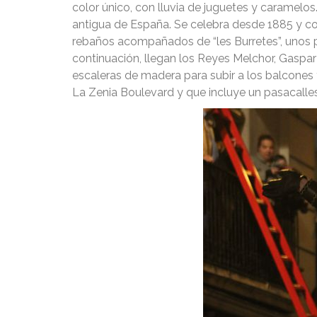
color único, con lluvia de juguetes y caramelo
antigua de España. Se celebra desde 1885 y co
rebaños acompañados de “les Burretes”, unos 
continuación, llegan los Reyes Melchor, Gaspar 
escaleras de madera para subir a los balcones
La Zenia Boulevard y que incluye un pasacalles