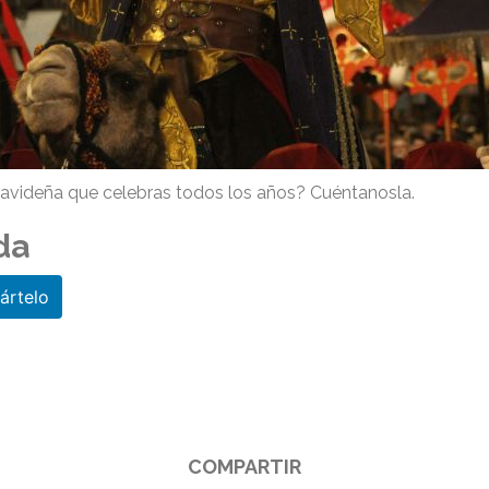
 navideña que celebras todos los años? Cuéntanosla.
da
rtelo
COMPARTIR