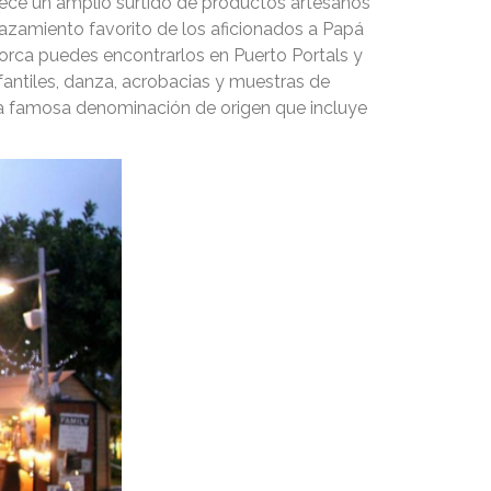
rece un amplio surtido de productos artesanos
azamiento favorito de los aficionados a Papá
orca puedes encontrarlos en Puerto Portals y
fantiles, danza, acrobacias y muestras de
sta famosa denominación de origen que incluye