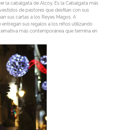
ver la cabalgata de Alcoy. Es la Cabalgata más
vestidos de pastores que desfilan con sus
an sus cartas a los Reyes Magos. A
 entregan sus regalos a los niños utilizando
 alternativa más contemporánea que termina en