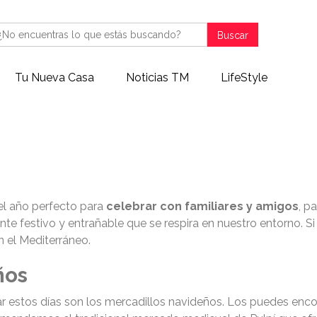
Buscar
Tu Nueva Casa
Noticias TM
LifeStyle
l Lugareño: Navidad, Dulce
el año perfecto para
celebrar con familiares y amigos
, p
nte festivo y entrañable que se respira en nuestro entorno. Si 
n el Mediterráneo.
ños
itar estos días son los mercadillos navideños. Los puedes en